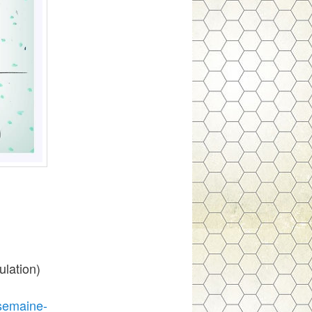
ulation)
-semaine-