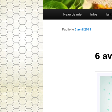
Menu
Peau de miel
Infos
Tari
Aller
principal
au
Publié le
5 avril 2019
contenu
6 av
principal