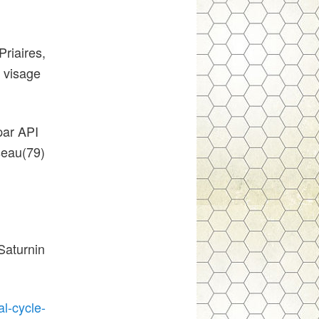
riaires,
u visage
ar API
seau(79)
 Saturnin
al-cycle-