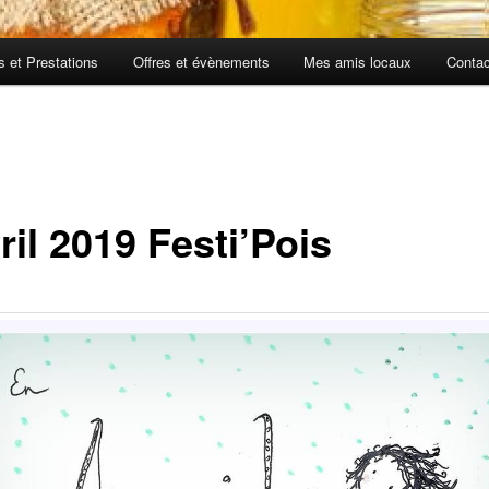
fs et Prestations
Offres et évènements
Mes amis locaux
Contac
ril 2019 Festi’Pois