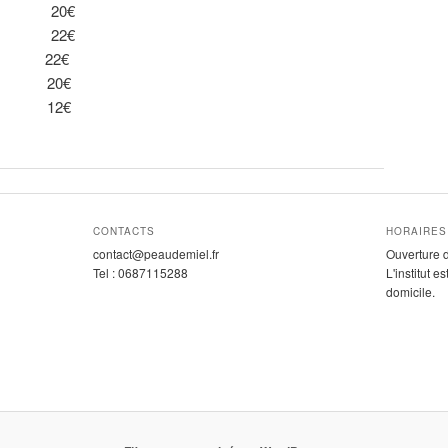
s 20€
es 22€
22€
20€
12€
CONTACTS
HORAIRES
contact@peaudemiel.fr
Ouverture 
Tel : 0687115288
L'institut 
domicile.