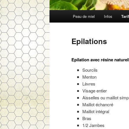
Menu
Peau de miel
Infos
Tari
Aller
principal
au
Epilations
contenu
Epilation avec résine nature
principal
Sourcils
Menton
Lèvres
Visage enti
Aisselles ou maillot
Maillot échan
Maillot intég
Bras 
1/2 Jambe