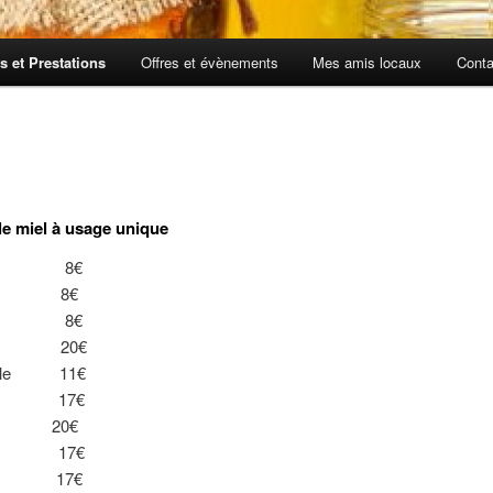
fs et Prestations
Offres et évènements
Mes amis locaux
Conta
lle miel à usage unique
8€
 8€
 8€
er
20€
 simple 11€
cré 17€
ral
20€
17€
s
17€