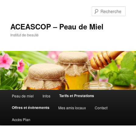
Rech
ACEASCOP – Peau de Miel
Institut de beauté
Menu
Tarifs et Prestations
Peau de miel
Infos
Aller
principal
Offres et évènements
Mes amis locaux
Contact
au
Accès Plan
contenu
principal