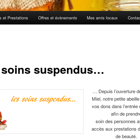
fs et Prestations
Offres et évènements
Mes amis locaux
Contac
 soins suspendus…
… Depuis l’ouverture 
Miel, notre petite abeill
vos dons dans l’entrée de
afin de prendr
soin des personnes a
accès aux prestations d’
de beauté.