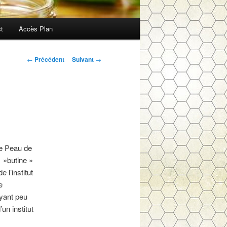
t
Accès Plan
Navigation
←
Précédent
Suivant
→
des
articles
de Peau de
e »butine »
 l’institut
e
yant peu
un institut