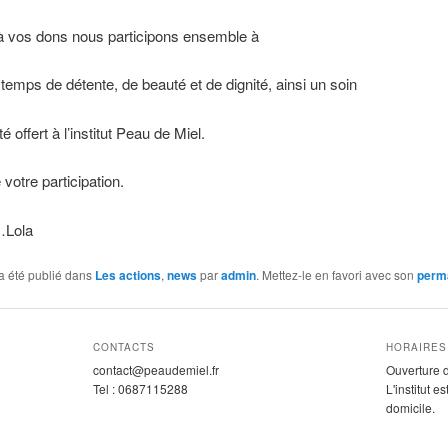
 vos dons nous participons ensemble à
temps de détente, de beauté et de dignité, ainsi un soin
é offert à l’institut Peau de Miel.
otre participation.
…Lola
a été publié dans
Les actions
,
news
par
admin
. Mettez-le en favori avec son
perm
CONTACTS
HORAIRES
contact@peaudemiel.fr
Ouverture 
Tel : 0687115288
L'institut 
domicile.