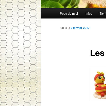
Menu
Peau de miel
Infos
Tari
Aller
principal
au
Publié le
3 janvier 2017
contenu
Les
principal