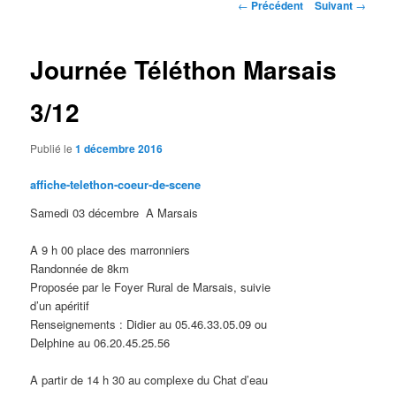
Navigation
←
Précédent
Suivant
→
des
articles
Journée Téléthon Marsais
3/12
Publié le
1 décembre 2016
affiche-telethon-coeur-de-scene
Samedi 03 décembre A Marsais
A 9 h 00 place des marronniers
Randonnée de 8km
Proposée par le Foyer Rural de Marsais, suivie
d’un apéritif
Renseignements : Didier au 05.46.33.05.09 ou
Delphine au 06.20.45.25.56
A partir de 14 h 30 au complexe du Chat d’eau