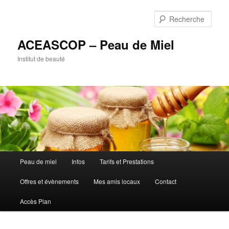
Rech
ACEASCOP – Peau de Miel
Institut de beauté
Menu
Peau de miel
Infos
Tarifs et Prestations
Aller
principal
Offres et évènements
Mes amis locaux
Contact
au
Accès Plan
contenu
principal