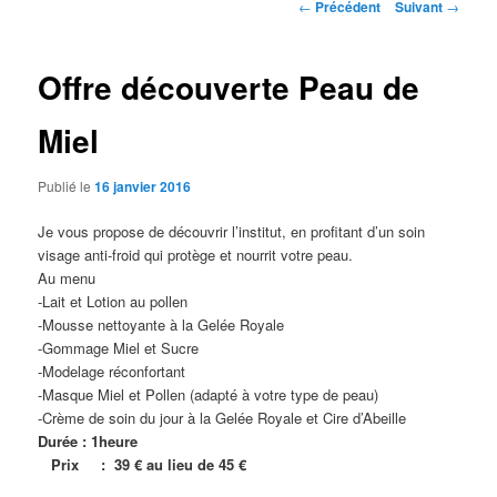
Navigation
←
Précédent
Suivant
→
des
articles
Offre découverte Peau de
Miel
Publié le
16 janvier 2016
Je vous propose de découvrir l’institut, en profitant d’un soin
visage anti-froid qui protège et nourrit votre peau.
Au menu
-Lait et Lotion au pollen
-Mousse nettoyante à la Gelée Royale
-Gommage Miel et Sucre
-Modelage réconfortant
-Masque Miel et Pollen (adapté à votre type de peau)
-Crème de soin du jour à la Gelée Royale et Cire d’Abeille
Durée : 1heure
Prix : 39 € au lieu de 45 €