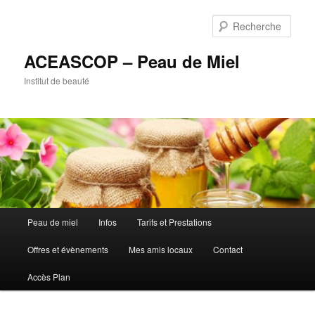
Rech
ACEASCOP – Peau de Miel
Institut de beauté
Menu
Peau de miel
Infos
Tarifs et Prestations
Aller
principal
Offres et évènements
Mes amis locaux
Contact
au
Accès Plan
contenu
principal