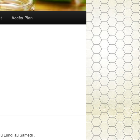
t
Accès Plan
Navigation
des
articles
du Lundi au Samedi .