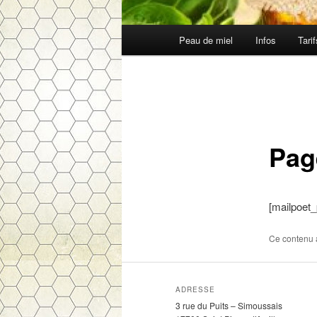
Menu
Peau de miel
Infos
Tari
Aller
principal
au
contenu
Pag
principal
[mailpoet
Ce contenu 
ADRESSE
3 rue du Puits – Simoussais