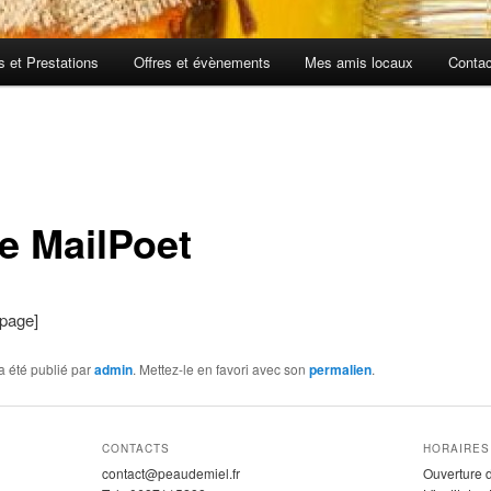
fs et Prestations
Offres et évènements
Mes amis locaux
Contac
e MailPoet
_page]
a été publié par
admin
. Mettez-le en favori avec son
permalien
.
CONTACTS
HORAIRES
contact@peaudemiel.fr
Ouverture 